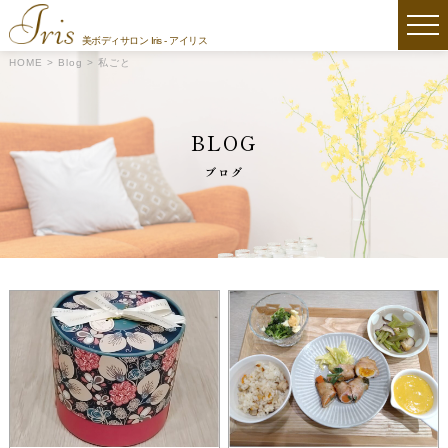
美ボディサロン Iris - アイリス
HOME
>
Blog
>
私ごと
BLOG
ブログ