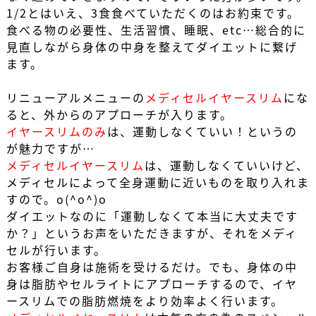
1/2とはいえ、3食食べていただくのはお約束です。
食べる物の必要性、生活習慣、睡眠、etc…総合的に
見直しながら身体の中身を整えてダイエットに繋げ
ます。
リニューアルメニュー
の
メディセルイヤースリム
にな
ると、外からのアプローチが入ります。
イヤースリムのみ
は、運動しなくていい！というの
が魅力ですが…
メディセルイヤースリム
は、運動しなくていいけど、
メディセル
によって全身運動に近いものを取り入れま
すので。o(^o^)o
ダイエットなのに
「運動しなくて本当に大丈夫です
か？」
というお声をいただきますが、それを
メディ
セル
が行います。
お客様ご自身は施術を受けるだけ。でも、身体の中
身は脂肪やセルライトにアプローチするので、
イヤ
ースリム
での脂肪燃焼をより効率よく行います。