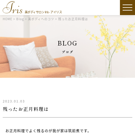
美ボディサロン Iris - アイリス
HOME
>
Blog
>
美ボディへのコツ
>
残ったお正月料理は
BLOG
ブログ
2023.01.03
残ったお正月料理は
お正月料理でよく残るのが我が家は筑前煮です。