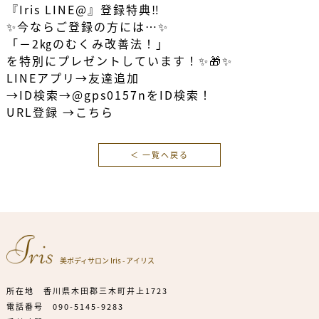
『Iris LINE@』登録特典‼️
✨今ならご登録の方には…✨
「－2㎏のむくみ改善法！」
を特別にプレゼントしています！✨🎁✨
LINEアプリ→友達追加
→ID検索→@gps0157nをID検索！
URL登録 →
こちら
＜ 一覧へ戻る
美ボディサロン Iris - アイリス
所在地 香川県木田郡三木町井上1723
電話番号
090-5145-9283